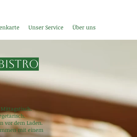
enkarte
Unser Service
Über uns
Bistro
 Mittagstisch.
egetarisch.
en vor dem Laden.
usammen mit einem