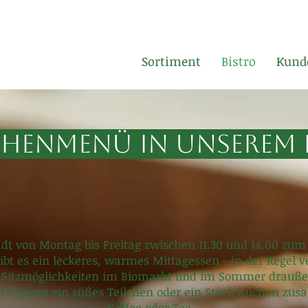
Sortiment
Bistro
Kund
enmenü in unserem 
ädt von Montag bis Freitag zwischen 11.30 und 14.00 zum
ibt es ein leckeres, warmes Mittagessen - in der Regel v
e Sitzmöglichkeiten im Biomarkt und im Sommer drauß
uch gerne ein süßes Teilchen oder ein Stück Kuchen z
Kaffee oder Tee.