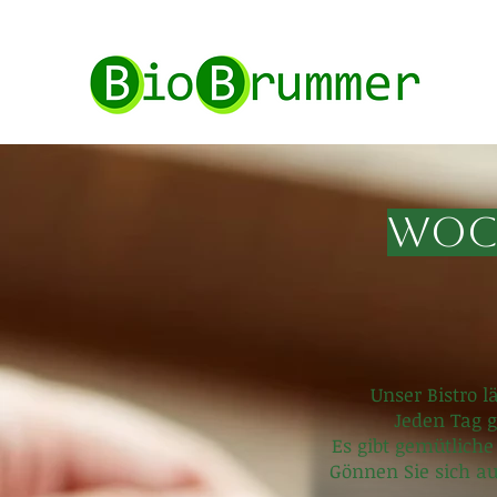
Woch
Unser Bistro l
Jeden Tag g
Es gibt gemütlich
Gönnen Sie sich a